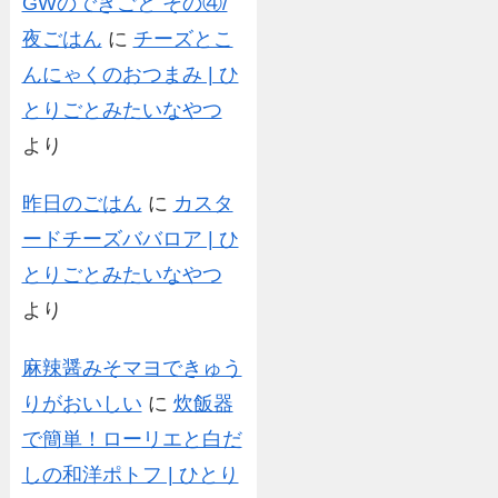
GWのできごと その④/
夜ごはん
に
チーズとこ
んにゃくのおつまみ | ひ
とりごとみたいなやつ
より
昨日のごはん
に
カスタ
ードチーズババロア | ひ
とりごとみたいなやつ
より
麻辣醤みそマヨできゅう
りがおいしい
に
炊飯器
で簡単！ローリエと白だ
しの和洋ポトフ | ひとり