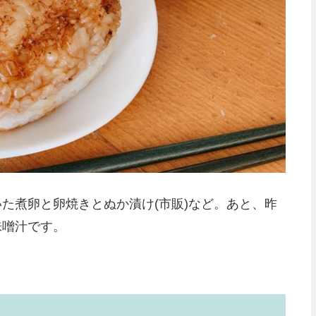
た煮卵と卵焼きとぬか漬け(市販)など。あと、昨
味噌汁です。