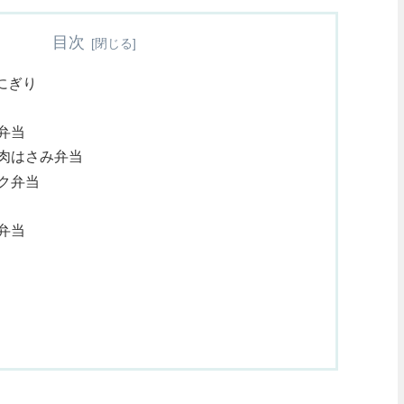
目次
にぎり
弁当
肉はさみ弁当
ク弁当
弁当