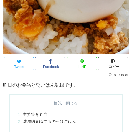
コピー
Twitter
Facebook
LINE
2019.10.01
昨日のお弁当と朝ごはん記録です。
目次
生姜焼き弁当
味噌納豆ゆで卵のっけごはん