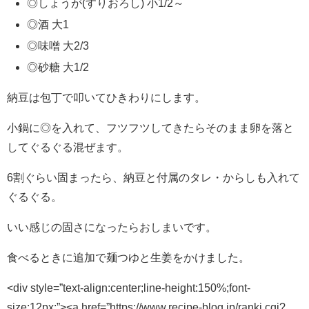
◎しょうが(すりおろし) 小1/2～
◎酒 大1
◎味噌 大2/3
◎砂糖 大1/2
納豆は包丁で叩いてひきわりにします。
小鍋に◎を入れて、フツフツしてきたらそのまま卵を落と
してぐるぐる混ぜます。
6割ぐらい固まったら、納豆と付属のタレ・からしも入れて
ぐるぐる。
いい感じの固さになったらおしまいです。
食べるときに追加で麺つゆと生姜をかけました。
<div style=”text-align:center;line-height:150%;font-
size:12px;”><a href=”https://www.recipe-blog.jp/ranki.cgi?