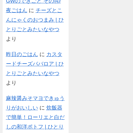
GWのできごと その④/
夜ごはん
に
チーズとこ
んにゃくのおつまみ | ひ
とりごとみたいなやつ
より
昨日のごはん
に
カスタ
ードチーズババロア | ひ
とりごとみたいなやつ
より
麻辣醤みそマヨできゅう
りがおいしい
に
炊飯器
で簡単！ローリエと白だ
しの和洋ポトフ | ひとり