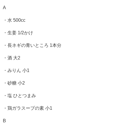
A
・水 500cc
・生姜 1/2かけ
・長ネギの青いところ 1本分
・酒 大2
・みりん 小1
・砂糖 小2
・塩 ひとつまみ
・鶏ガラスープの素 小1
B