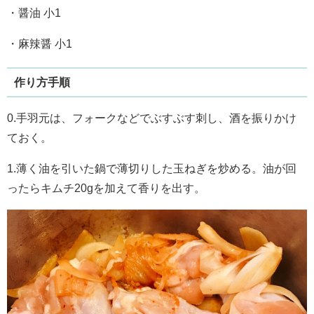
・醤油 小1
・麻辣醤 小1
作り方手順
0.手羽元は、フォークなどでぶすぶす刺し、酒を振りかけ
ておく。
1.薄く油を引いた鍋で薄切りした玉ねぎを炒める。油が回
ったらキムチ20gを加えて香りを出す。