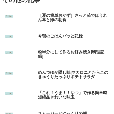
［夏の簡単おかず］さっと茹でほうれ
ごはん
ん草と卵の朝食
今朝のごはんパッと記録
ごはん
粉半分にして作るお好み焼き[料理記
ごはん
録]
めんつゆが隠し味|マカロニとたらこの
ごはん
きゅうりたっぷりポテトサラダ
「これ！うま！！ゆつ」で作る簡単時
ごはん
短絶品きれいな味玉
スムージーとゆっくりの朝
ごはん