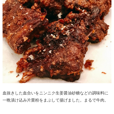
血抜きした血合いをニンニク生姜醤油砂糖などの調味料に
一晩漬け込み片栗粉をまぶして揚げました。まるで牛肉。