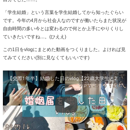
「学生結婚」という言葉を学生結婚してから知ったぐらい
です。今年の4月から社会人なのですが働いたらまた状況が
自由時間の多い今とは変わるので何とか上手にやりくりし
ていきたいですね…。(ひええ)
この1日をvlogにまとめた動画をつくりました。よければ見
てみてください(別に見なくてもいいです)
【交際1年半】結婚した日のvlog【22歳大学生と27歳社会人カップルのリアルな日常】【都内1k半同棲生活】【平日・有給休暇ルーティン】【結婚記念日おうちディナー】