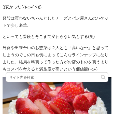
((安かった(ﾉ)•ω•(ヾ)))
普段は買わないちゃんとしたチーズとパン屋さんのバケッ
トで少し豪華。
といっても普段とそこまで変わらない気もする(笑)
外食や出来合いのお惣菜は２人とも「高いな〜」と思って
しまうのでこの日も例によってこんなラインナップになり
ました。結局材料買って作った方がお店のものを買うより
もコスパを考えると満足度が高いという価値観( ‐ω‐)